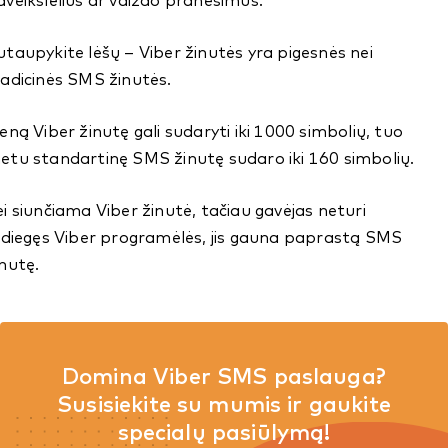
aveikslėlius ar vaizdo pranešimus.
utaupykite lėšų – Viber žinutės yra pigesnės nei
radicinės SMS žinutės.
ieną Viber žinutę gali sudaryti iki 1000 simbolių, tuo
etu standartinę SMS žinutę sudaro iki 160 simbolių.
ei siunčiama Viber žinutė, tačiau gavėjas neturi
sidiegęs Viber programėlės, jis gauna paprastą SMS
inutę.
Domina Viber SMS paslauga?
Susisiekite su mumis ir gaukite
specialų pasiūlymą!