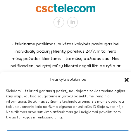
Užtikriname patikimas, aukštos kokybės paslaugas bei
individualų požiūrį į klientų poreikius 24/7. Ir tai nėra
mūsų pažadas klientams – tai mūsų pažadas sau. Nes
nei šiandien, nei rytoj mūsų klientai negali likti be ryšio ar
informacinių technologijų.
Tvarkyti sutikimus
Siekdami užtikrinti geriausią patirtį, naudojame tokias technologijas
© 2026 CSC TELECOM
kaip slapukai, kad saugotume ir (arba) pasiektume įrenginio
Verslui
informaciją. Sutikimas su šiomis technologijomis leis mums apdoroti
tokius duomenis kaip naršymo elgsena ar unikalūs ID šioje svetainėje.
Nesutikimas arba sutikimo atšaukimas gali neigiamai paveikti tam
tikras funkcijas ir funkcionalumą.
CSC Telecom