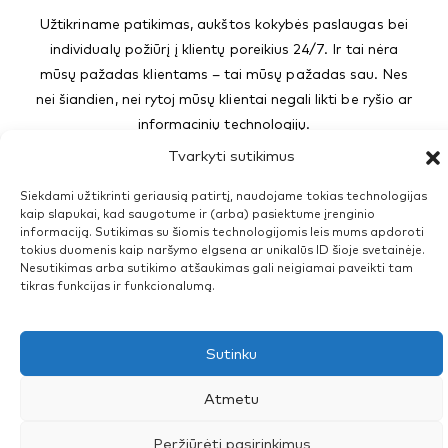
Užtikriname patikimas, aukštos kokybės paslaugas bei
individualų požiūrį į klientų poreikius 24/7. Ir tai nėra
mūsų pažadas klientams – tai mūsų pažadas sau. Nes
nei šiandien, nei rytoj mūsų klientai negali likti be ryšio ar
informacinių technologijų.
Tvarkyti sutikimus
© 2026 CSC TELECOM
Siekdami užtikrinti geriausią patirtį, naudojame tokias technologijas
kaip slapukai, kad saugotume ir (arba) pasiektume įrenginio
Verslui
informaciją. Sutikimas su šiomis technologijomis leis mums apdoroti
tokius duomenis kaip naršymo elgsena ar unikalūs ID šioje svetainėje.
Nesutikimas arba sutikimo atšaukimas gali neigiamai paveikti tam
CSC Telecom
tikras funkcijas ir funkcionalumą.
Privatiems
Sutinku
Atmetu
Peržiūrėti pasirinkimus