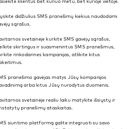
asiekite klientus bet kuriuo metu, bet kurioje vietoje.
iųskite didžiulius SMS pranešimų kiekius naudodami
avėjų sąrašus.
avitarnos svetainėje kurkite SMS gavėjų sąrašus,
kelkite skirtingus ir suasmenintus SMS pranešimus,
urkite rinkodarines kampanijas, atlikite kitus
akeitimus.
MS pranešimo gavėjas matys Jūsų kompanijos
avadinimą arba kitus Jūsų nurodytus duomenis.
avitarnos svetainėje realiu laiku matykite išsiųstų ir
ristatytų pranešimų ataskaitas.
MS siuntimo platformą galite integruoti su savo