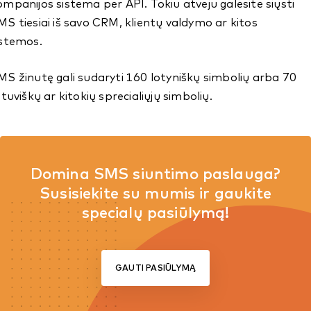
ompanijos sistema per API. Tokiu atveju galėsite siųsti
MS tiesiai iš savo CRM, klientų valdymo ar kitos
istemos.
MS žinutę gali sudaryti 160 lotyniškų simbolių arba 70
etuviškų ar kitokių sprecialiųjų simbolių.
Domina SMS siuntimo paslauga?
Susisiekite su mumis ir gaukite
specialų pasiūlymą!
GAUTI PASIŪLYMĄ